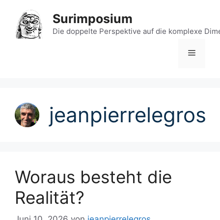
Zum
Surimposium
Inhalt
springen
Die doppelte Perspektive auf die komplexe Dim
Menü
jeanpierrelegros
Woraus besteht die
Realität?
Juni 10, 2026
von
jeanpierrelegros