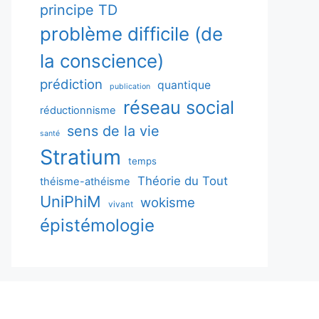
principe TD
problème difficile (de
la conscience)
prédiction
quantique
publication
réseau social
réductionnisme
sens de la vie
santé
Stratium
temps
Théorie du Tout
théisme-athéisme
UniPhiM
wokisme
vivant
épistémologie