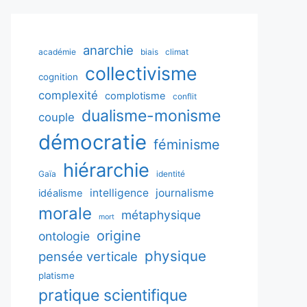
anarchie
académie
biais
climat
collectivisme
cognition
complexité
complotisme
conflit
dualisme-monisme
couple
démocratie
féminisme
hiérarchie
Gaïa
identité
intelligence
journalisme
idéalisme
morale
métaphysique
mort
origine
ontologie
physique
pensée verticale
platisme
pratique scientifique