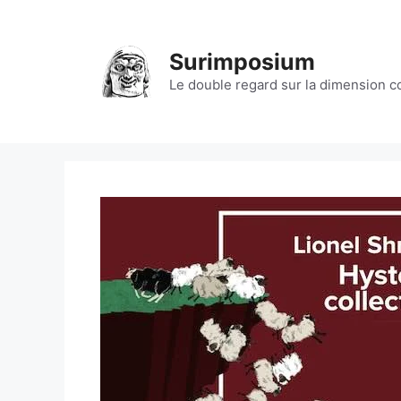
Aller
au
contenu
Surimposium
Le double regard sur la dimension 