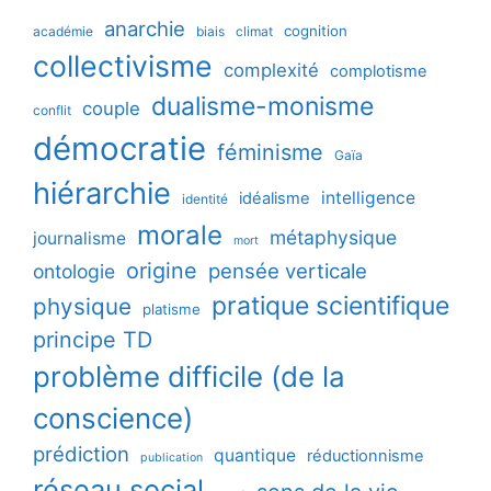
anarchie
cognition
académie
biais
climat
collectivisme
complexité
complotisme
dualisme-monisme
couple
conflit
démocratie
féminisme
Gaïa
hiérarchie
intelligence
idéalisme
identité
morale
métaphysique
journalisme
mort
origine
pensée verticale
ontologie
pratique scientifique
physique
platisme
principe TD
problème difficile (de la
conscience)
prédiction
quantique
réductionnisme
publication
réseau social