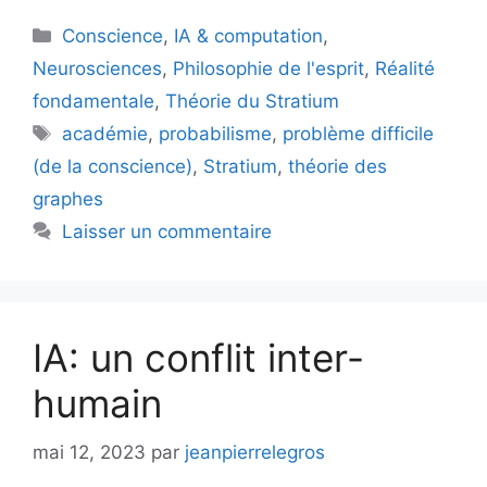
Catégories
Conscience
,
IA & computation
,
Neurosciences
,
Philosophie de l'esprit
,
Réalité
fondamentale
,
Théorie du Stratium
Étiquettes
académie
,
probabilisme
,
problème difficile
(de la conscience)
,
Stratium
,
théorie des
graphes
Laisser un commentaire
IA: un conflit inter-
humain
mai 12, 2023
par
jeanpierrelegros