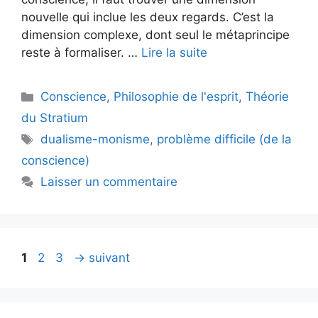
nouvelle qui inclue les deux regards. C’est la
dimension complexe, dont seul le métaprincipe
reste à formaliser. …
Lire la suite
Catégories
Conscience
,
Philosophie de l'esprit
,
Théorie
du Stratium
Étiquettes
dualisme-monisme
,
problème difficile (de la
conscience)
Laisser un commentaire
Page
Page
Page
1
2
3
→
suivant