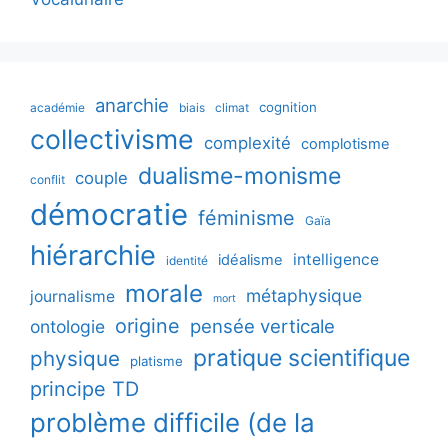
anarchie
cognition
académie
biais
climat
collectivisme
complexité
complotisme
dualisme-monisme
couple
conflit
démocratie
féminisme
Gaïa
hiérarchie
intelligence
idéalisme
identité
morale
métaphysique
journalisme
mort
origine
pensée verticale
ontologie
pratique scientifique
physique
platisme
principe TD
problème difficile (de la