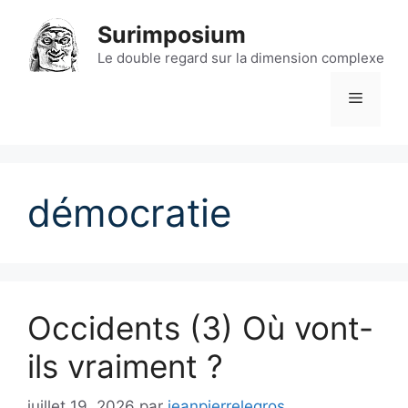
Aller
Surimposium
au
contenu
Le double regard sur la dimension complexe
Menu
démocratie
Occidents (3) Où vont-
ils vraiment ?
juillet 19, 2026
par
jeanpierrelegros