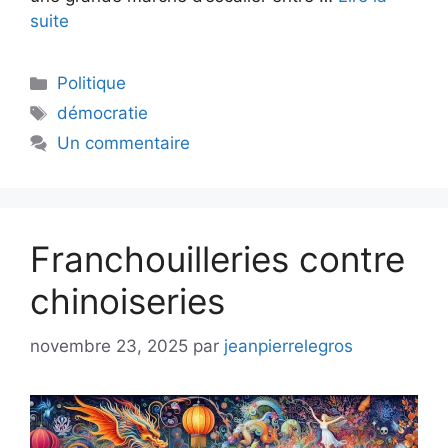
suite
Catégories
Politique
Étiquettes
démocratie
Un commentaire
Franchouilleries contre
chinoiseries
novembre 23, 2025
par
jeanpierrelegros