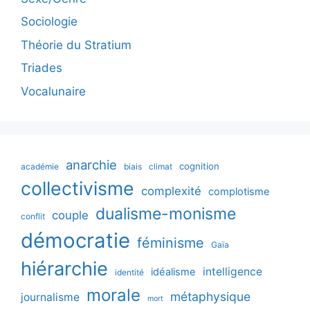
Sociologie
Théorie du Stratium
Triades
Vocalunaire
anarchie
cognition
académie
biais
climat
collectivisme
complexité
complotisme
dualisme-monisme
couple
conflit
démocratie
féminisme
Gaïa
hiérarchie
intelligence
idéalisme
identité
morale
métaphysique
journalisme
mort