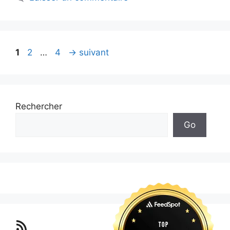
Page
Page
Page
1
2
…
4
→
suivant
Rechercher
Go
Lo blog Surimposium