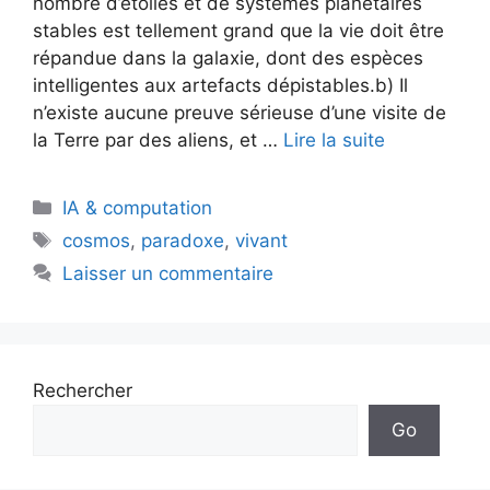
nombre d’étoiles et de systèmes planétaires
stables est tellement grand que la vie doit être
répandue dans la galaxie, dont des espèces
intelligentes aux artefacts dépistables.b) Il
n’existe aucune preuve sérieuse d’une visite de
la Terre par des aliens, et …
Lire la suite
Catégories
IA & computation
Étiquettes
cosmos
,
paradoxe
,
vivant
Laisser un commentaire
Rechercher
Go