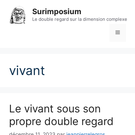
Aller
Surimposium
au
contenu
Le double regard sur la dimension complexe
Menu
vivant
Le vivant sous son
propre double regard
décembre 11, 2023
par
jeanpierrelegros