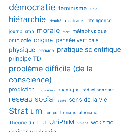
démocratie
féminisme
Gaïa
hiérarchie
intelligence
idéalisme
identité
morale
métaphysique
journalisme
mort
origine
pensée verticale
ontologie
pratique scientifique
physique
platisme
principe TD
problème difficile (de la
conscience)
prédiction
quantique
réductionnisme
publication
réseau social
sens de la vie
santé
Stratium
théisme-athéisme
temps
UniPhiM
wokisme
Théorie du Tout
vivant
épistémologie