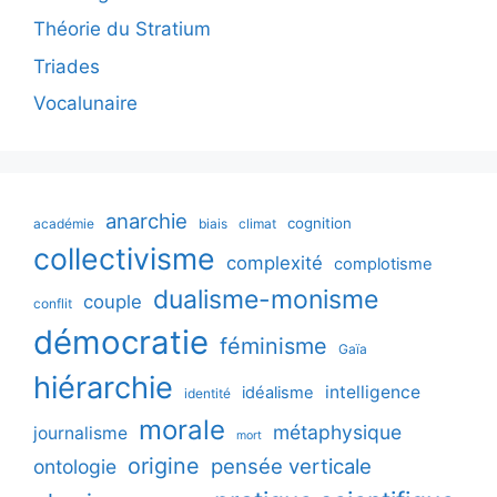
Théorie du Stratium
Triades
Vocalunaire
anarchie
cognition
académie
biais
climat
collectivisme
complexité
complotisme
dualisme-monisme
couple
conflit
démocratie
féminisme
Gaïa
hiérarchie
intelligence
idéalisme
identité
morale
métaphysique
journalisme
mort
origine
pensée verticale
ontologie