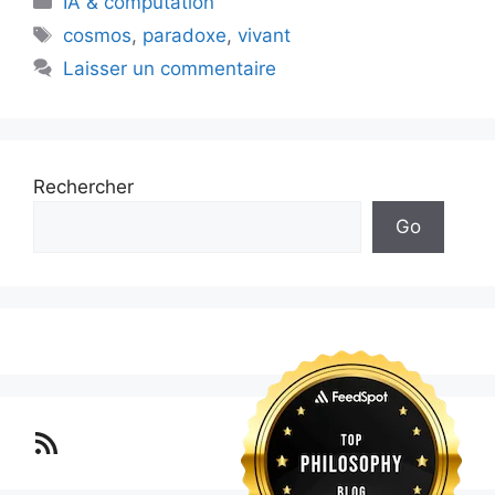
IA & computation
Étiquettes
cosmos
,
paradoxe
,
vivant
Laisser un commentaire
Rechercher
Go
Lo blog Surimposium