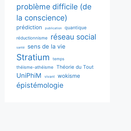
problème difficile (de
la conscience)
prédiction
quantique
publication
réseau social
réductionnisme
sens de la vie
santé
Stratium
temps
Théorie du Tout
théisme-athéisme
UniPhiM
wokisme
vivant
épistémologie