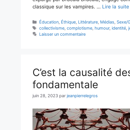
classique sur les vampires. …
Lire la suite
Catégories
Éducation
,
Éthique
,
Littérature
,
Médias
,
Sexe/
Étiquettes
collectivisme
,
complotisme
,
humour
,
identité
,
Laisser un commentaire
C’est la causalité d
fondamentale
juin 28, 2023
par
jeanpierrelegros