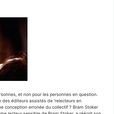
rsonnes, et non pour les personnes en question.
 des éditeurs assistés de ‘relecteurs en
ne conception erronée du collectif ? Bram Stoker
e lecteur sensible de Bram Stoker, a réécrit son