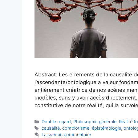
Abstract: Les errements de la causalité 
l’ascendante/ontologique a valeur fondame
entièrement créatrice de nos scènes menta
modèles, sans y avoir accès directement
constitutive de notre réalité, qui la survo
Catégories
Double regard
,
Philosophie générale
,
Réalité 
Étiquettes
causalité
,
complotisme
,
épistémologie
,
ontolo
Laisser un commentaire