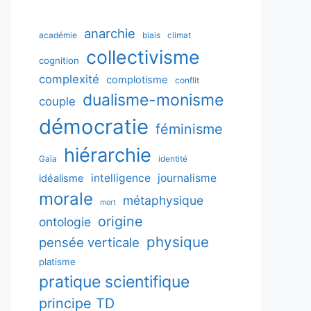
anarchie
académie
biais
climat
collectivisme
cognition
complexité
complotisme
conflit
dualisme-monisme
couple
démocratie
féminisme
hiérarchie
Gaïa
identité
intelligence
journalisme
idéalisme
morale
métaphysique
mort
origine
ontologie
physique
pensée verticale
platisme
pratique scientifique
principe TD