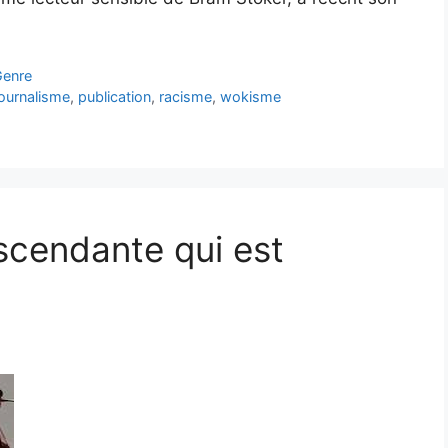
Genre
journalisme
,
publication
,
racisme
,
wokisme
escendante qui est