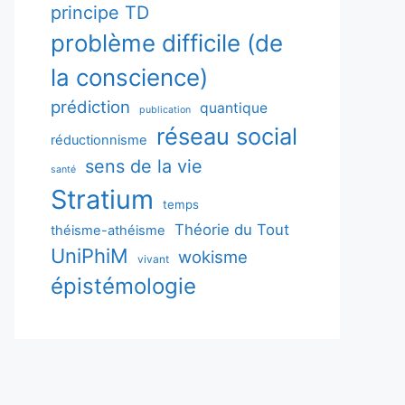
principe TD
problème difficile (de
la conscience)
prédiction
quantique
publication
réseau social
réductionnisme
sens de la vie
santé
Stratium
temps
Théorie du Tout
théisme-athéisme
UniPhiM
wokisme
vivant
épistémologie