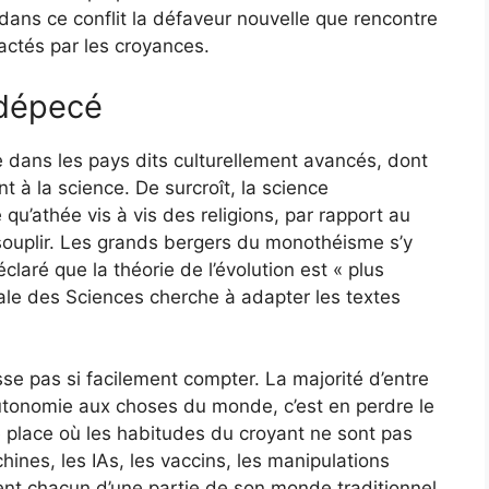
ans ce conflit la défaveur nouvelle que rencontre
actés par les croyances.
 dépecé
 dans les pays dits culturellement avancés, dont
 à la science. De surcroît, la science
u’athée vis à vis des religions, par rapport au
assouplir. Les grands bergers du monothéisme s’y
claré que la théorie de l’évolution est « plus
ale des Sciences cherche à adapter les textes
sse pas si facilement compter. La majorité d’entre
utonomie aux choses du monde, c’est en perdre le
ite place où les habitudes du croyant ne sont pas
hines, les IAs, les vaccins, les manipulations
ent chacun d’une partie de son monde traditionnel