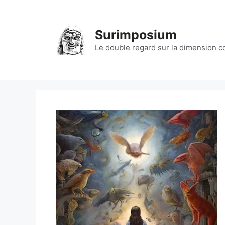
Aller
au
contenu
Surimposium
Le double regard sur la dimension 