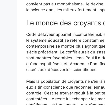
convient pas au monothéisme. Je devine d
la science dans les milieux fortement imp
Le monde des croyants
Cette défaveur apparaît incompréhensible
le système éducatif se réfère constamment
contemporaine se montre plus agnostique q
siècle précédent. Le conflit aurait du s’
sont montrés favorables. Jean-Paul II a dé
qu’une hypothèse » et l’Académie Pontific
sacrés aux découvertes scientifiques.
Mais la population de croyants ne s’en lai
eux a (in)conscience que redonner leur a
contrôle. C’est se trouver réduit à la pet
contestées. Le reste lui échappe : les mac
génétiques, les transgenres, etc, s’empar