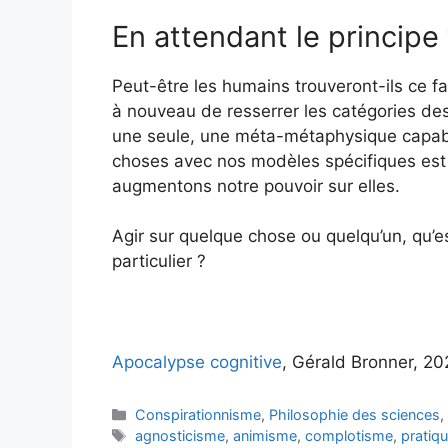
En attendant le principe
Peut-être les humains trouveront-ils ce f
à nouveau de resserrer les catégories de
une seule, une méta-métaphysique capable
choses avec nos modèles spécifiques est 
augmentons notre pouvoir sur elles.
Agir sur quelque chose ou quelqu’un, qu’e
particulier ?
Apocalypse
cognitive
, Gérald Bronner, 20
Catégories
Conspirationnisme
,
Philosophie des sciences
Étiquettes
agnosticisme
,
animisme
,
complotisme
,
pratiqu