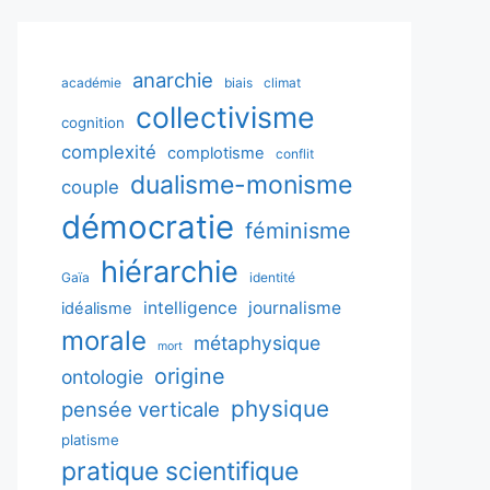
anarchie
académie
biais
climat
collectivisme
cognition
complexité
complotisme
conflit
dualisme-monisme
couple
démocratie
féminisme
hiérarchie
Gaïa
identité
intelligence
journalisme
idéalisme
morale
métaphysique
mort
origine
ontologie
physique
pensée verticale
platisme
pratique scientifique