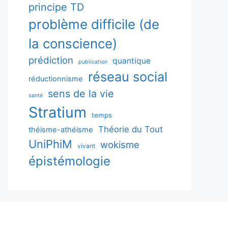
principe TD
problème difficile (de
la conscience)
prédiction
quantique
publication
réseau social
réductionnisme
sens de la vie
santé
Stratium
temps
Théorie du Tout
théisme-athéisme
UniPhiM
wokisme
vivant
épistémologie