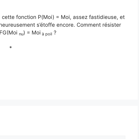
 cette fonction P(Moi) = Moi, assez fastidieuse, et
i heureusement s’étoffe encore. Comment résister
n FG(Moi
) = Moi
?
nu
à poil
*