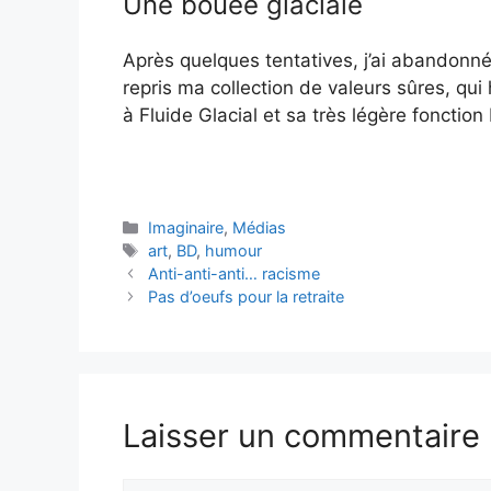
Une bouée glaciale
Après quelques tentatives, j’ai abandonné
repris ma collection de valeurs sûres, qu
à Fluide Glacial et sa très légère fonctio
Catégories
Imaginaire
,
Médias
Étiquettes
art
,
BD
,
humour
Anti-anti-anti… racisme
Pas d’oeufs pour la retraite
Laisser un commentaire