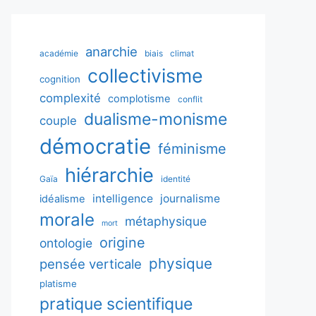
anarchie
académie
biais
climat
collectivisme
cognition
complexité
complotisme
conflit
dualisme-monisme
couple
démocratie
féminisme
hiérarchie
Gaïa
identité
intelligence
journalisme
idéalisme
morale
métaphysique
mort
origine
ontologie
physique
pensée verticale
platisme
pratique scientifique