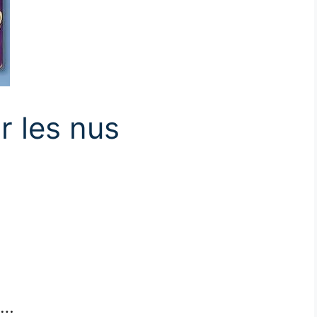
r les nus
s…