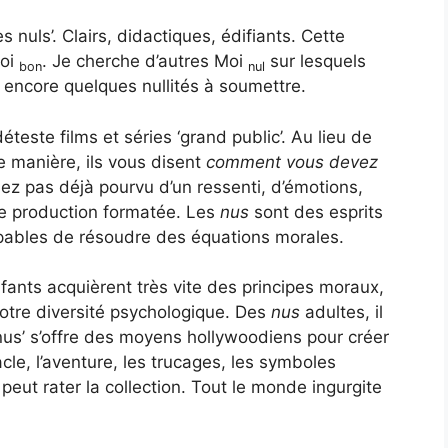
s nuls’. Clairs, didactiques, édifiants. Cette
Moi
. Je cherche d’autres Moi
sur lesquels
bon
nul
r encore quelques nullités à soumettre.
déteste films et séries ‘grand public’. Au lieu de
 manière, ils vous disent
comment vous devez
z pas déjà pourvu d’un ressenti, d’émotions,
tte production formatée. Les
nus
sont des esprits
apables de résoudre des équations morales.
fants acquièrent très vite des principes moraux,
 notre diversité psychologique. Des
nus
adultes, il
s nus’ s’offre des moyens hollywoodiens pour créer
acle, l’aventure, les trucages, les symboles
eut rater la collection. Tout le monde ingurgite