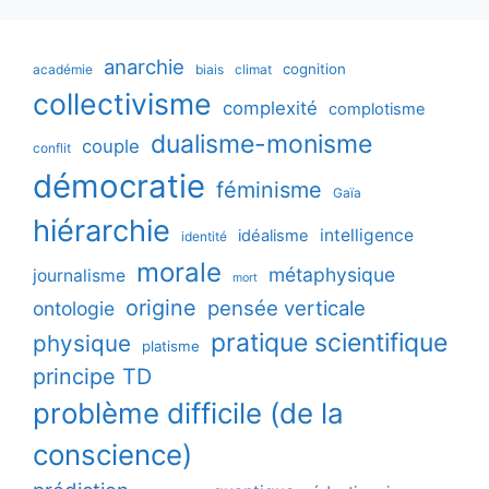
anarchie
cognition
académie
biais
climat
collectivisme
complexité
complotisme
dualisme-monisme
couple
conflit
démocratie
féminisme
Gaïa
hiérarchie
intelligence
idéalisme
identité
morale
métaphysique
journalisme
mort
origine
pensée verticale
ontologie
pratique scientifique
physique
platisme
principe TD
problème difficile (de la
conscience)