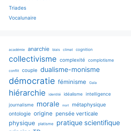
Triades
Vocalunaire
anarchie
cognition
académie
biais
climat
collectivisme
complexité
complotisme
dualisme-monisme
couple
conflit
démocratie
féminisme
Gaïa
hiérarchie
intelligence
idéalisme
identité
morale
métaphysique
journalisme
mort
origine
pensée verticale
ontologie
pratique scientifique
physique
platisme