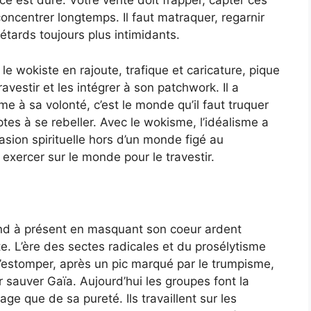
e est dure. Votre vérité doit frapper, capter ces
oncentrer longtemps. Il faut matraquer, regarnir
étards toujours plus intimidants.
, le wokiste en rajoute, trafique et caricature, pique
avestir et les intégrer à son patchwork. Il a
 à sa volonté, c’est le monde qu’il faut truquer
tes à se rebeller. Avec le wokisme, l’idéalisme a
vasion spirituelle hors d’un monde figé au
e exercer sur le monde pour le travestir.
end à présent en masquant son coeur ardent
e. L’ère des sectes radicales et du prosélytisme
s’estomper, après un pic marqué par le trumpisme,
sauver Gaïa. Aujourd’hui les groupes font la
ge que de sa pureté. Ils travaillent sur les