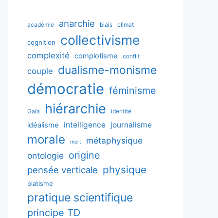
anarchie
académie
biais
climat
collectivisme
cognition
complexité
complotisme
conflit
dualisme-monisme
couple
démocratie
féminisme
hiérarchie
Gaïa
identité
intelligence
journalisme
idéalisme
morale
métaphysique
mort
origine
ontologie
physique
pensée verticale
platisme
pratique scientifique
principe TD