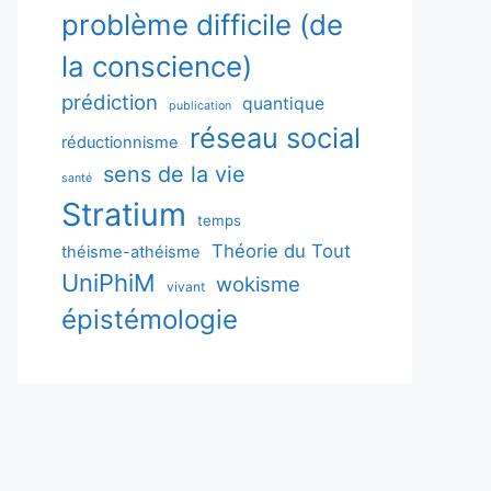
problème difficile (de
la conscience)
prédiction
quantique
publication
réseau social
réductionnisme
sens de la vie
santé
Stratium
temps
Théorie du Tout
théisme-athéisme
UniPhiM
wokisme
vivant
épistémologie