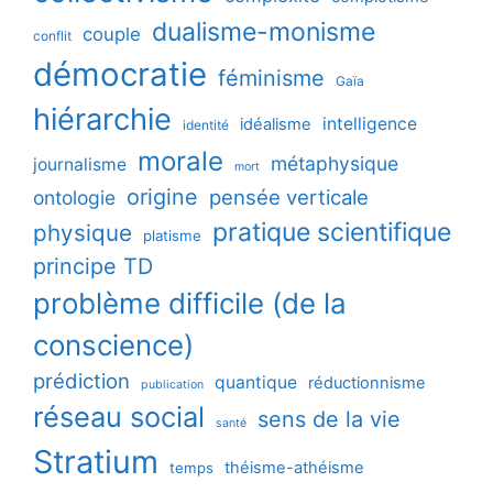
dualisme-monisme
couple
conflit
démocratie
féminisme
Gaïa
hiérarchie
intelligence
idéalisme
identité
morale
métaphysique
journalisme
mort
origine
pensée verticale
ontologie
pratique scientifique
physique
platisme
principe TD
problème difficile (de la
conscience)
prédiction
quantique
réductionnisme
publication
réseau social
sens de la vie
santé
Stratium
théisme-athéisme
temps