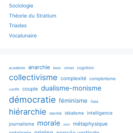
Sociologie
Théorie du Stratium
Triades
Vocalunaire
anarchie
cognition
académie
biais
climat
collectivisme
complexité
complotisme
dualisme-monisme
couple
conflit
démocratie
féminisme
Gaïa
hiérarchie
intelligence
idéalisme
identité
morale
métaphysique
journalisme
mort
origine
pensée verticale
ontologie