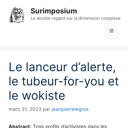
Aller
Surimposium
au
contenu
Le double regard sur la dimension complexe
Menu
Le lanceur d’alerte,
le tubeur-for-you et
le wokiste
mars 31, 2023
par
jeanpierrelegros
Abstract
: Trois profils d’activistes dans les