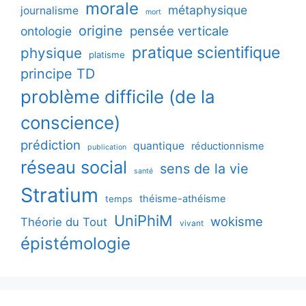
morale
métaphysique
journalisme
mort
origine
pensée verticale
ontologie
pratique scientifique
physique
platisme
principe TD
problème difficile (de la
conscience)
prédiction
quantique
réductionnisme
publication
réseau social
sens de la vie
santé
Stratium
théisme-athéisme
temps
UniPhiM
wokisme
Théorie du Tout
vivant
épistémologie