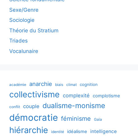
Sexe/Genre
Sociologie
Théorie du Stratium
Triades
Vocalunaire
anarchie
cognition
académie
biais
climat
collectivisme
complexité
complotisme
dualisme-monisme
couple
conflit
démocratie
féminisme
Gaïa
hiérarchie
intelligence
idéalisme
identité