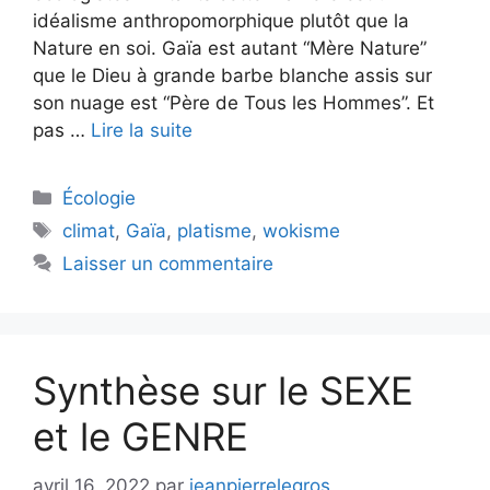
idéalisme anthropomorphique plutôt que la
Nature en soi. Gaïa est autant “Mère Nature”
que le Dieu à grande barbe blanche assis sur
son nuage est “Père de Tous les Hommes”. Et
pas …
Lire la suite
Catégories
Écologie
Étiquettes
climat
,
Gaïa
,
platisme
,
wokisme
Laisser un commentaire
Synthèse sur le SEXE
et le GENRE
avril 16, 2022
par
jeanpierrelegros