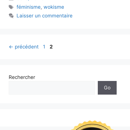
Étiquettes
féminisme
,
wokisme
Laisser un commentaire
Page
Page
←
précédent
1
2
Rechercher
Go