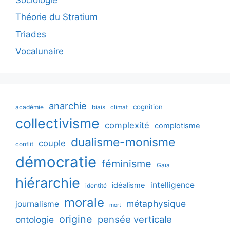
Théorie du Stratium
Triades
Vocalunaire
anarchie
cognition
académie
biais
climat
collectivisme
complexité
complotisme
dualisme-monisme
couple
conflit
démocratie
féminisme
Gaïa
hiérarchie
intelligence
idéalisme
identité
morale
métaphysique
journalisme
mort
origine
pensée verticale
ontologie