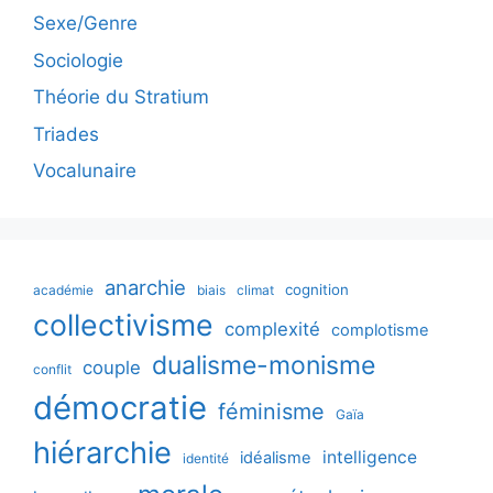
Sexe/Genre
Sociologie
Théorie du Stratium
Triades
Vocalunaire
anarchie
cognition
académie
biais
climat
collectivisme
complexité
complotisme
dualisme-monisme
couple
conflit
démocratie
féminisme
Gaïa
hiérarchie
intelligence
idéalisme
identité