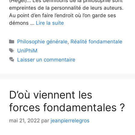
(Hegel)… Les définitions de la philosophie sont
empreintes de la personnalité de leurs auteurs.
Au point d’en faire l’endroit où l’on garde ses
démons …
Lire la suite
Catégories
Philosophie générale
,
Réalité fondamentale
Étiquettes
UniPhiM
Laisser un commentaire
D’où viennent les
forces fondamentales ?
mai 21, 2022
par
jeanpierrelegros