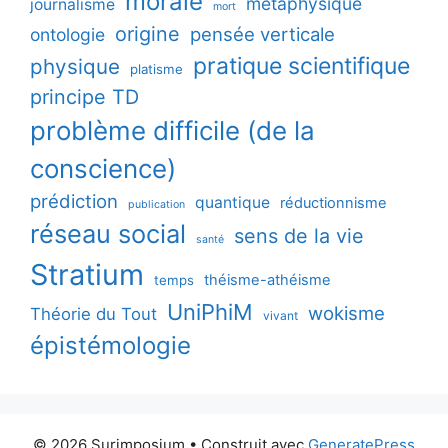
morale
métaphysique
journalisme
mort
origine
pensée verticale
ontologie
pratique scientifique
physique
platisme
principe TD
problème difficile (de la
conscience)
prédiction
quantique
réductionnisme
publication
réseau social
sens de la vie
santé
Stratium
théisme-athéisme
temps
UniPhiM
wokisme
Théorie du Tout
vivant
épistémologie
© 2026 Surimposium
• Construit avec
GeneratePress