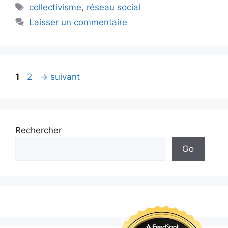
Étiquettes
collectivisme
,
réseau social
Laisser un commentaire
Page
Page
1
2
→
suivant
Rechercher
Go