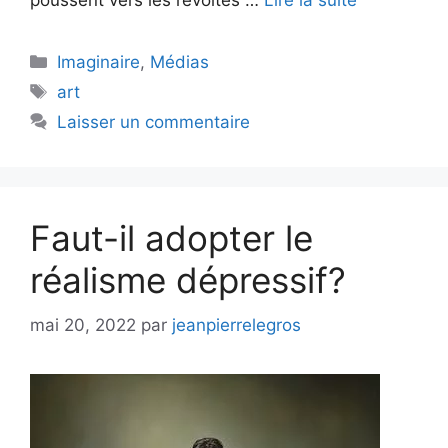
poussent vers les révoltes …
Lire la suite
Catégories
Imaginaire
,
Médias
Étiquettes
art
Laisser un commentaire
Faut-il adopter le
réalisme dépressif?
mai 20, 2022
par
jeanpierrelegros