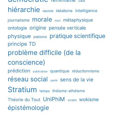
Gaïa
hiérarchie
intelligence
idéalisme
identité
morale
métaphysique
journalisme
mort
origine
pensée verticale
ontologie
pratique scientifique
physique
platisme
principe TD
problème difficile (de la
conscience)
prédiction
quantique
réductionnisme
publication
réseau social
sens de la vie
santé
Stratium
théisme-athéisme
temps
UniPhiM
wokisme
Théorie du Tout
vivant
épistémologie