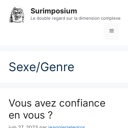
Aller
Surimposium
au
contenu
Le double regard sur la dimension complexe
Menu
Sexe/Genre
Vous avez confiance
en vous ?
juin 27, 2023
par
jeanpierrelegros