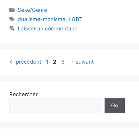
Catégories
Sexe/Genre
Étiquettes
dualisme-monisme
,
LGBT
Laisser un commentaire
Page
Page
Page
←
précédent
1
2
3
→
suivant
Rechercher
Go