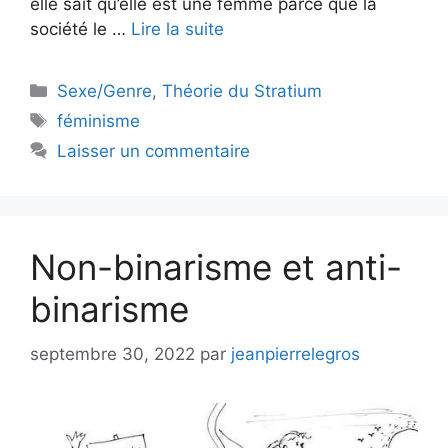
elle sait qu’elle est une femme parce que la
société le …
Lire la suite
Catégories
Sexe/Genre
,
Théorie du Stratium
Étiquettes
féminisme
Laisser un commentaire
Non-binarisme et anti-
binarisme
septembre 30, 2022
par
jeanpierrelegros