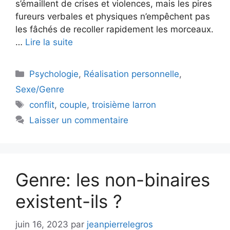
s’émaillent de crises et violences, mais les pires
fureurs verbales et physiques n’empêchent pas
les fâchés de recoller rapidement les morceaux.
…
Lire la suite
Catégories
Psychologie
,
Réalisation personnelle
,
Sexe/Genre
Étiquettes
conflit
,
couple
,
troisième larron
Laisser un commentaire
Genre: les non-binaires
existent-ils ?
juin 16, 2023
par
jeanpierrelegros