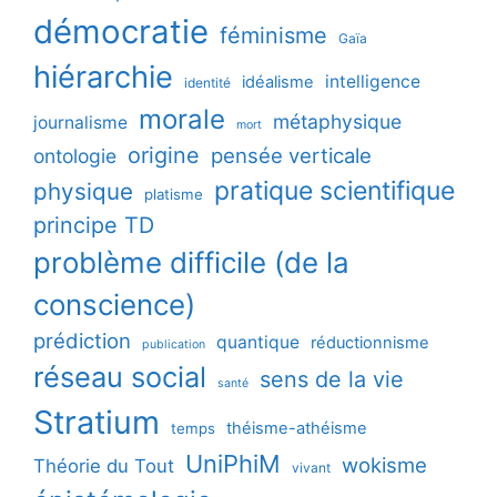
démocratie
féminisme
Gaïa
hiérarchie
intelligence
idéalisme
identité
morale
métaphysique
journalisme
mort
origine
pensée verticale
ontologie
pratique scientifique
physique
platisme
principe TD
problème difficile (de la
conscience)
prédiction
quantique
réductionnisme
publication
réseau social
sens de la vie
santé
Stratium
théisme-athéisme
temps
UniPhiM
wokisme
Théorie du Tout
vivant